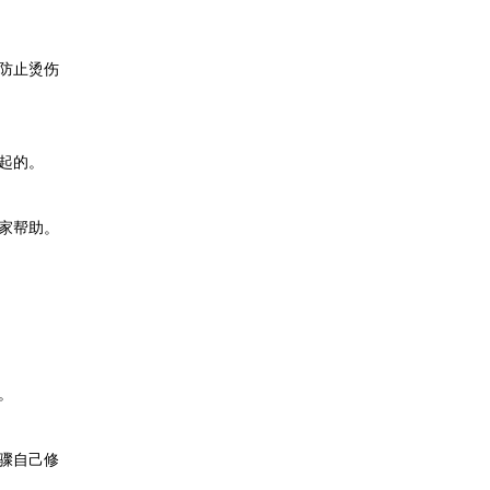
防止烫伤
起的。
家帮助。
。
骤自己修