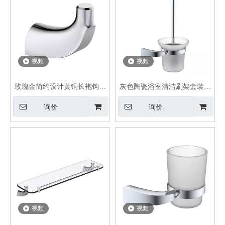
视频
视频
玫瑰金简约设计黄铜长袍钩布
灰色陶瓷浴室清洁刷架套装工
钩
具
询价
询价
视频
视频