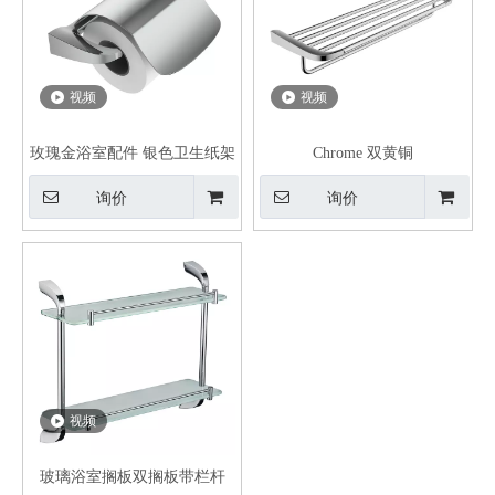
视频
视频
玫瑰金浴室配件 银色卫生纸架
Chrome 双黄铜
询价
询价
视频
玻璃浴室搁板双搁板带栏杆