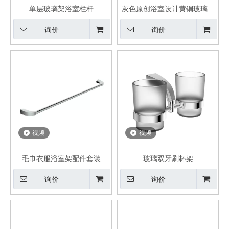
单层玻璃架浴室栏杆
灰色原创浴室设计黄铜玻璃单
牙刷杯架
询价
询价
视频
视频
毛巾衣服浴室架配件套装
玻璃双牙刷杯架
询价
询价