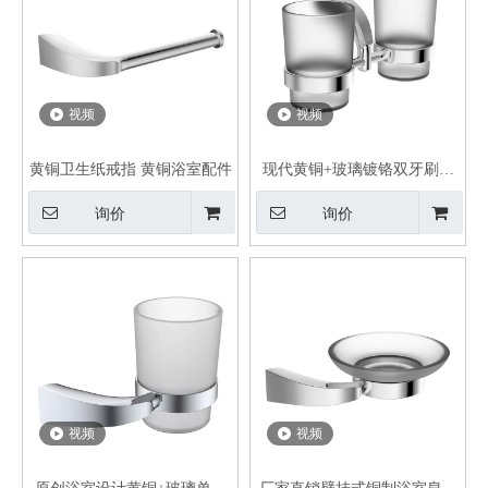
视频
视频
黄铜卫生纸戒指 黄铜浴室配件
现代黄铜+玻璃镀铬双牙刷杯
架
询价
询价
视频
视频