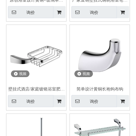
原创浴室设计黄铜+玻璃单牙
厂家直销壁挂式铜制浴室皂碟
刷杯架
架套装
询价
询价
视频
视频
壁挂式酒店/家庭镀铬浴室肥皂
简单设计黄铜长袍钩布钩
篮
询价
询价