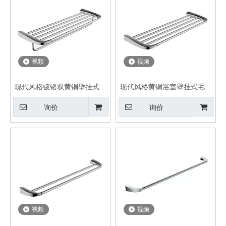
视频
视频
现代风格镀铬双黄铜壁挂式浴
现代风格黄铜浴室壁挂式毛巾
室毛巾架
架
询价
询价
视频
视频