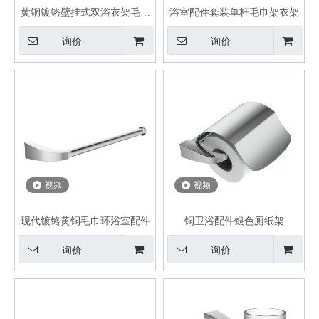
黄铜镀铬壁挂式双浴衣架毛巾
浴室配件套装单杆毛巾架衣架
架
询价
询价
视频
视频
现代镀铬黄铜毛巾环浴室配件
铜卫浴配件银色厕纸架
询价
询价