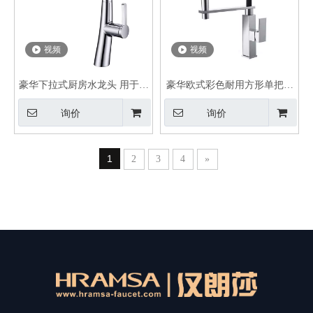
视频
视频
豪华下拉式厨房水龙头 用于水
豪华欧式彩色耐用方形单把下
槽的厨房水龙头
拉式喷头厨房龙头
询价
询价
1
2
3
4
»