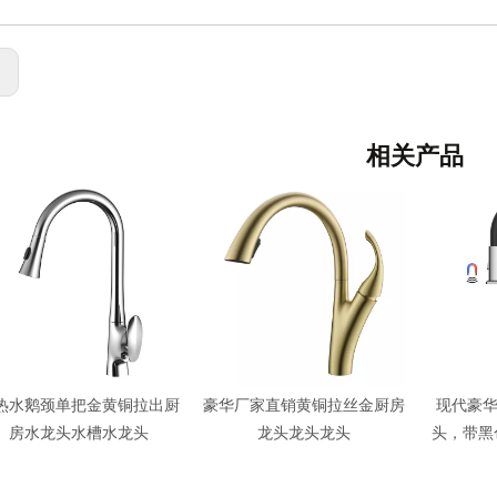
:
相关产品
华厂家直销黄铜拉丝金厨房
现代豪华最新黄铜厨房水龙
高品质豪
龙头龙头龙头
头，带黑色 PVC 喷嘴和磁性
头，带黑色
喷头