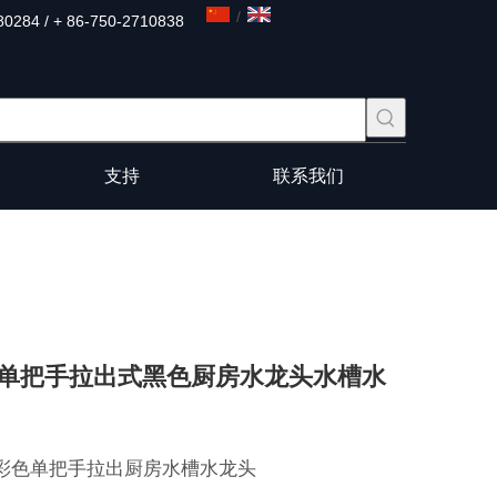
/
80284 / + 86-750-2710838
支持
联系我们
单把手拉出式黑色厨房水龙头水槽水
彩色单把手拉出厨房水槽水龙头