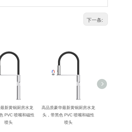
下一条:
华最新黄铜厨房水龙
高品质豪华银色单杆黄铜厨房
豪华哑光枪色单
 PVC 喷嘴和磁性
龙头带旋转喷口
水槽水
喷头