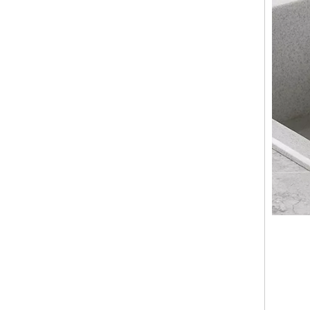
厨房
黑色
拔出