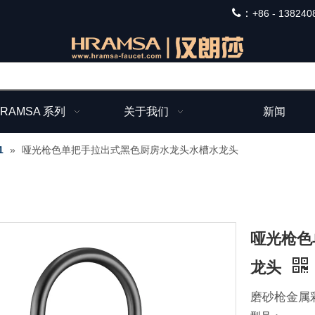
：
+
86 - 138240
RAMSA 系列
关于我们
新闻
1
»
哑光枪色单把手拉出式黑色厨房水龙头水槽水龙头
哑光枪色
龙头
磨砂枪金属