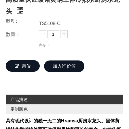
头
型号：
TS5108-C
数量：
库存
0
询价
加入询价篮
产品描述
定制颜色
具有现代设计的独一无二的Hramsa厨房水龙头。固体黄