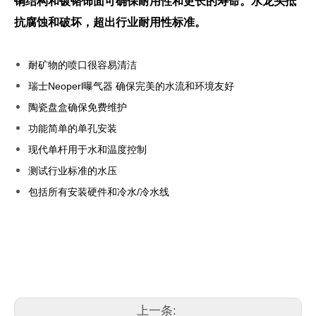
铜结构和镀铬饰面可确保耐用性和更长的寿命。水龙头抵
抗腐蚀和破坏，超出行业耐用性标准。
耐矿物的喷口很容易清洁
瑞士Neoperl曝气器 确保完美的水流和环境友好
陶瓷盘盒确保免费维护
功能简单的单孔安装
现代单杆用于水和温度控制
测试行业标准的水压
包括所有安装硬件和冷水/冷水线
Brizo Faucets厨房
拉丝黄铜厨房水龙头
商业厨房水龙头
上一条: