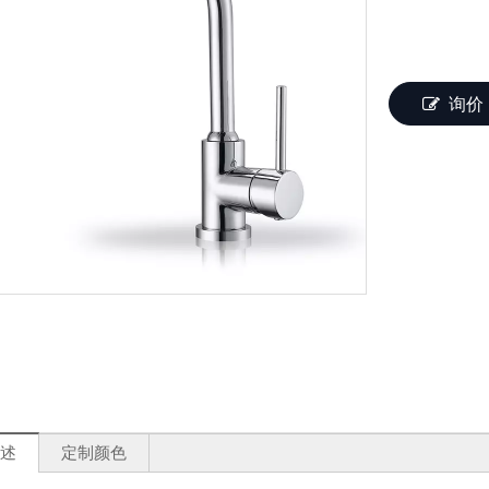
询价
：
述
定制颜色