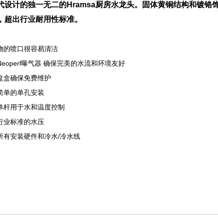
代设计的独一无二的Hramsa厨房水龙头。固体黄铜结构和镀
，超出行业耐用性标准。
物的喷口很容易清洁
Neoperl曝气器 确保完美的水流和环境友好
盘盒确保免费维护
简单的单孔安装
单杆用于水和温度控制
行业标准的水压
所有安装硬件和冷水/冷水线
厨房水龙头
n Adler厨房水龙头
en无触摸厨房水龙头