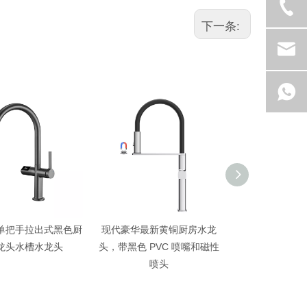
下一条:
把手拉出式黑色厨
现代豪华最新黄铜厨房水龙
高品质豪华最新黄
头水槽水龙头
头，带黑色 PVC 喷嘴和磁性
头，带黑色 PVC
喷头
喷头