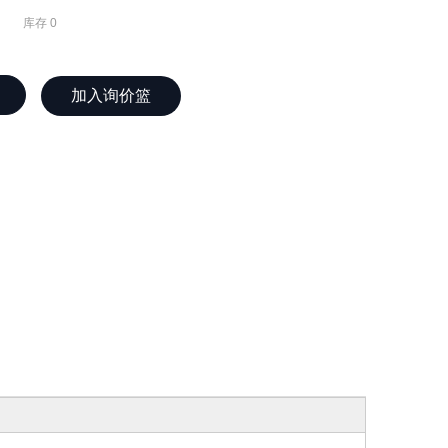
库存
0
加入询价篮