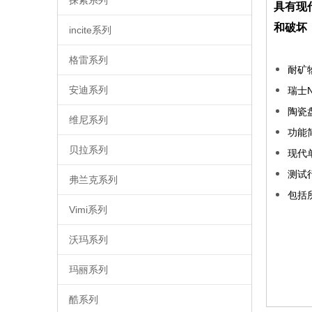
具有现
和破坏
incite系列
格雷系列
耐矿
安迪系列
瑞士
陶瓷
维尼系列
功能
贝拉系列
现代
测试
弗兰克系列
包括
Vimi系列
梅恩
沃玛系列
Moe
玛丽系列
Mo
酷系列