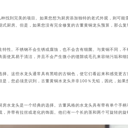
几种找到完美的项目。如果您想为厨房添加独特的老式外观，则可能
期式厨房。但是，如果您没有完全修复的古董黄铜龙头预算，那么复
生特性。不锈钢不会生锈或腐蚀，也不会含有细菌。与黄铜不同，不
表面使其易于清洁，并且不会产生微小的缝隙或毛孔来容纳污垢和细
选择。这些水龙头通常具有黑暗的古铜色，使它们看起来和感觉更古
但是，您必须意识到，古董黄铜水龙头并非100％无铅，因此，如果
厨房水龙头是一个经典的选择。古董风格的水龙头具有带有单个手柄
成，并带有拉丝或老化的饰面。他们有一个长的茎和两个可旋转的旋