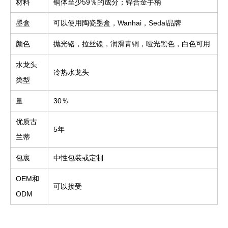
材料
铜体至少59％的成分；锌合金手柄
墨盒
可以使用陶瓷墨盒，Wanhai，Sedal品牌
颜色
抛光铬，拉丝镍，润滑青铜，哑光黑色，白色可用
水龙头
冷热水龙头
类型
量
30％
优质古
5年
兰蒂
包裹
中性包装或定制
OEM和
可以接受
ODM
洗盆地水龙头