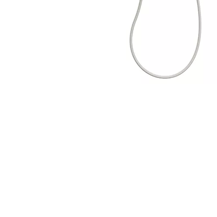
Hansgrohe youtube moen idealstandard kludi
archiexpo ikea vitraglobal homedepot kohler
deltafaucet grohe amazon americanstandard
faucetdepot lowes pioneerind faucetdirect calfaucet
diynetwork totousa wayfair costco walmart ebay
kingstonbrass lazada signaturehardware
Blanco ferguson chicagofaucets Globalsources
youtube made-in-china pioneerind Cotto ikea kraususa
pinterest elka ikea idealstandard axor-design