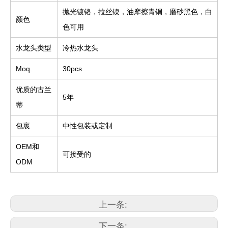
抛光镀铬，拉丝镍，油摩擦青铜，磨砂黑色，白
颜色
色可用
水龙头类型
冷热水龙头
Moq.
30pcs.
优质的古兰
5年
蒂
包裹
中性包装或定制
OEM和
可接受的
ODM
上一条:
下一条: