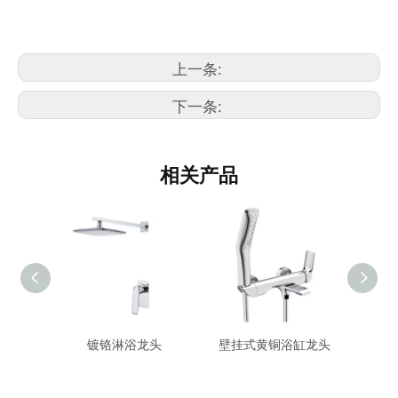
现代浴室水龙头
上一条:
下一条:
相关产品
淋浴装
镀铬淋浴龙头
壁挂式黄铜浴缸龙头
单把
头