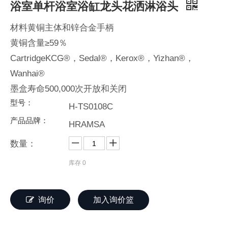
浴室单杆浴室浴缸龙头花洒淋浴头
材料黄铜主体和锌合金手柄
黄铜含量≥59％
CartridgeKCG®，Sedal®，Kerox®，Yizhan®，
Wanhai®
墨盒寿命500,000次开放和关闭
型号：
H-TS0108C
产品品牌：
HRAMSA
数量：
库存
0
询价
加入询价篮