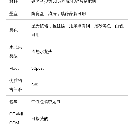
材料
铜体至少为59％的成分;锌合金把柄
墨盒
陶瓷盒，湾海，镇静品牌可用
抛光镀铬，拉丝镍，油摩擦青铜，磨砂黑色，白色
颜色
可用
水龙头
冷热水龙头
类型
Moq.
30pcs.
优质的
5年
古兰蒂
包裹
中性包装或定制
OEM和
可接受的
ODM