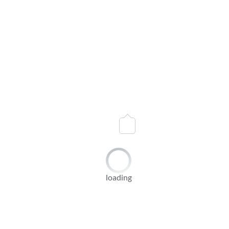
时尚黄铜浴缸和淋浴龙头，侧装浴缸龙头
型号：
A202-C.
状态：
数量：
询价
加入询价篮
loading